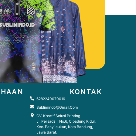
AHAAN
KONTAK
6282240070016
Sublimindo@gmail.com
CV. Kreatif Solusi Printing
Jl. Persada II No.6, Cipadung Kidul,
Kec. Panyileukan, Kota Bandung,
Jawa Barat.