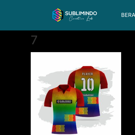
BER
7