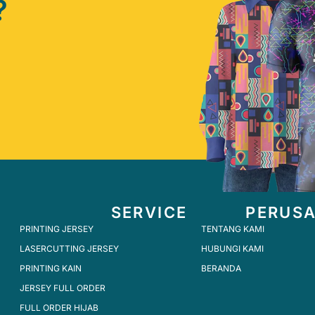
?
SERVICE
PERUS
PRINTING JERSEY
TENTANG KAMI
LASERCUTTING JERSEY
HUBUNGI KAMI
PRINTING KAIN
BERANDA
JERSEY FULL ORDER
FULL ORDER HIJAB